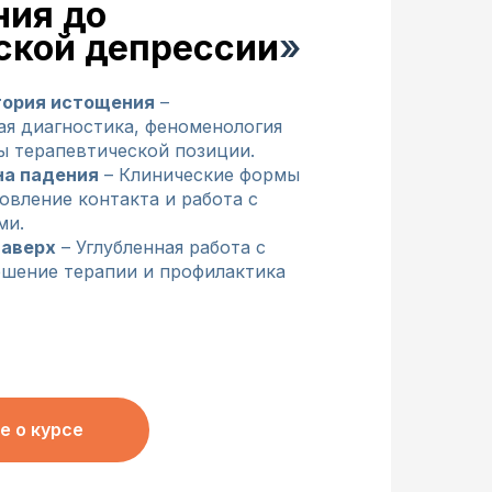
ния до
ской депрессии
»
тория истощения
–
я диагностика, феноменология
ы терапевтической позиции.
на падения
– Клинические формы
овление контакта и работа с
ми.
наверх
– Углубленная работа с
ршение терапии и профилактика
е о курсе