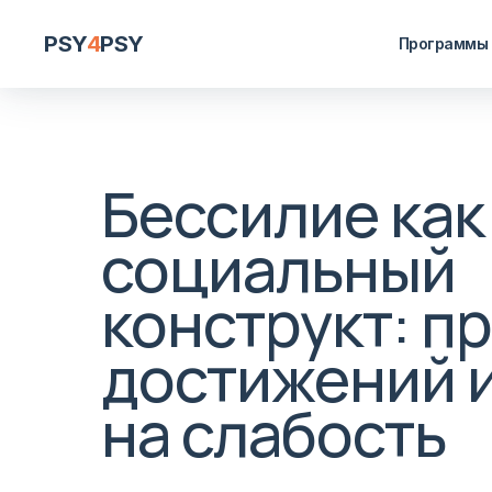
PSY
4
PSY
Программы
Бессилие как
социальный
конструкт: п
достижений и
на слабость