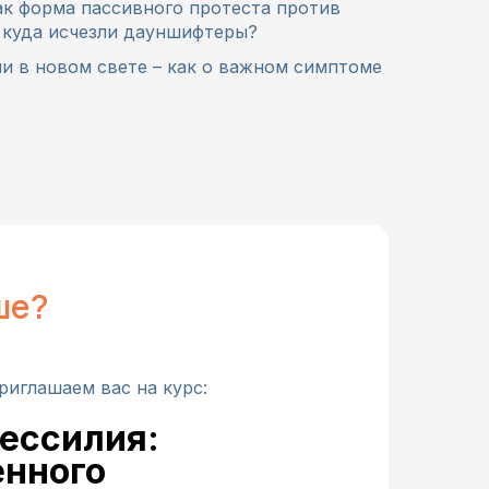
ак форма пассивного протеста против
и куда исчезли дауншифтеры?
и в новом свете – как о важном симптоме
ше?
риглашаем вас на курс:
бессилия:
енного