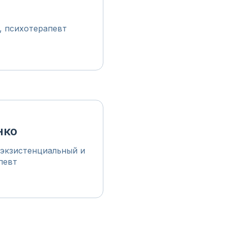
р, психотерапевт
нко
 экзистенциальный и
певт