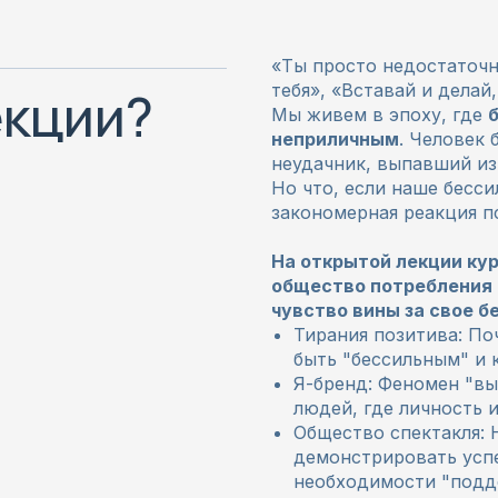
«Ты просто недостаточн
тебя», «Вставай и делай
екции?
Мы живем в эпоху, где
неприличным
. Человек 
неудачник, выпавший из
Но что, если наше бесси
закономерная реакция п
На открытой лекции ку
общество потребления 
чувство вины за свое б
Тирания позитива: П
быть "бессильным" и к
Я-бренд: Феномен "вы
людей, где личность 
Общество спектакля:
демонстрировать успе
необходимости "подд