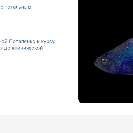
 с тотальным
ной Потапенко к курсу
ия до клинической