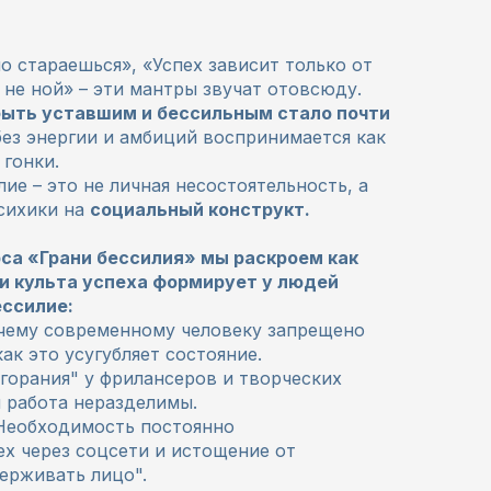
о стараешься», «Успех зависит только от
, не ной» – эти мантры звучат отовсюду.
быть уставшим и бессильным стало почти
без энергии и амбиций воспринимается как
 гонки.
лие – это не личная несостоятельность, а
сихики на
социальный конструкт.
рса «Грани бессилия» мы раскроем как
и культа успеха формирует у людей
ессилие:
очему современному человеку запрещено
ак это усугубляет состояние.
горания" у фрилансеров и творческих
и работа неразделимы.
 Необходимость постоянно
х через соцсети и истощение от
ерживать лицо".