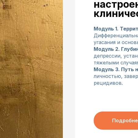
настрое
клиниче
Модуль 1. Терри
Дифференциальна
угасания и основ
Модуль 2. Глуби
депрессии, устан
тяжелыми случая
Модуль 3. Путь 
личностью, заве
рецидивов.
Подробне