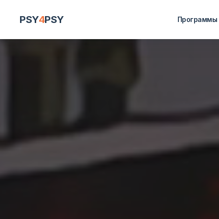
PSY
4
PSY
Программы