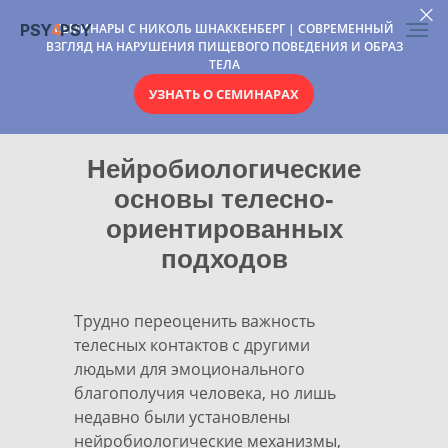
PSY
4
PSY
СЕМИНАРЫ С НИКОЛЬ ШНАККЕНБЕРГ | СОВРЕМЕННЫЙ
ВЗГЛЯД НА НАРУШЕНИЯ ПИЩЕВОГО ПОВЕДЕНИЯ И ОБРАЗ
ТЕЛА
УЗНАТЬ О СЕМИНАРАХ
Нейробиологические
основы телесно-
ориентированных
подходов
Трудно переоценить важность
телесных контактов с другими
людьми для эмоционального
благополучия человека, но лишь
недавно были установлены
нейробиологические механизмы,