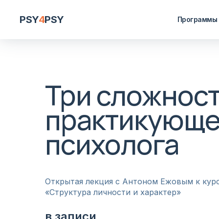
PSY
4
PSY
Программы
Три сложнос
практикующе
психолога
Открытая лекция с Антоном Ежовым к кур
«Структура личности и характер»
в записи