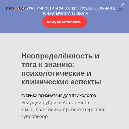
PSY
4
PSY
СТРУКТУРА ЛИЧНОСТИ И ХАРАКТЕР | ТРУДНЫЕ СЛУЧАИ В
ПСИХОТЕРАПИИ 16 ИЮЛЯ
Хочу участвовать!
Неопределённость и
тяга к знанию:
психологические и
клинические аспекты
РУБРИКА ПСИХИАТРИЯ ДЛЯ ПСИХОЛОГОВ
Ведущий рубрики Антон Ежов
к.м.н., врач-психиатр, психотерапевт,
супервизор