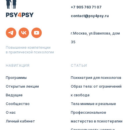
+7 905 763 71 07
contact@psy4psy.ru
г.Москва, ул.Вавилова, дом
35
Повышение компетенции
в практической психологии
НАВИГАЦИЯ
СТАТЬИ
Программы
Психиатрия для психологов
Открытые лекции
Образ тела: от ограничений
Ведущие
к свободе
Сообщество
Тела мнимые и реальные
О нас
Профессиональное
Личный кабинет
мастерство в психотерапии
Сексуальность: норма и