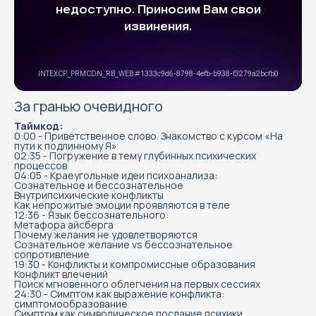
За гранью очевидного
Таймкод:
0:00 - Приветственное слово. Знакомство с курсом «На
пути к подлинному Я»
02:35 - Погружение в тему глубинных психических
процессов
04:05 - Краеугольные идеи психоанализа:
Сознательное и бессознательное
Внутрипсихические конфликты
Как непрожитые эмоции проявляются в теле
12:36 - Язык бессознательного:
Метафора айсберга
Почему желания не удовлетворяются
Сознательное желание vs бессознательное
сопротивление
19:30 - Конфликты и компромиссные образования
Конфликт влечений
Поиск мгновенного облегчения на первых сессиях
24:30 - Симптом как выражение конфликта:
симптомообразование
Симптом как символическое послание психики