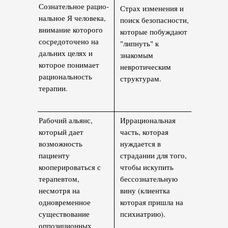
Сознательное рацио­
Страх изменения и
нальное Я человека,
поиск без­опасности,
внимание которого
которые побуждают
сосредоточе­но на
"лип­нуть" к
дальних целях и
знакомым
которое понимает
невротическим
рациональ­ность
структурам.
терапии.
Рабо­чий альянс,
Ирраци­ональная
который дает
часть, которая
возможность
нуждается в
пациенту
страдании для того,
кооперироваться с
чтобы искупить
терапевтом,
бессознательную
несмотря на
вину (клиентка
одновре­менное
которая пришла на
существование
психиатрию).
оппозиционных