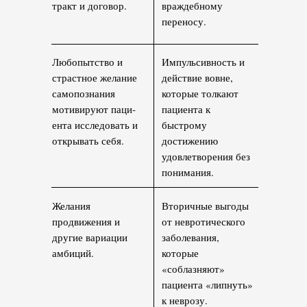
тракт и договор.
враждебному
переносу.
Любопытство и
Импульсивность и
страстное желание
действие вовне,
самопознания
которые толкают
мотивируют паци­
пациента к
ента исследовать и
быстрому
открывать себя.
достижению
удовлетворения без
понимания.
Желания
Вторичные выгоды
продвижения и
от невротического
другие вариации
за­болевания,
амби­ций.
которые
«соблазняют»
пациента «липнуть»
к неврозу.