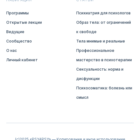
Программы
Психиатрия для психологов
Открытые лекции
Образ тела: от ограничений
Ведущие
к свободе
Сообщество
Тела мнимые и реальные
О нас
Профессиональное
Личный кабинет
мастерство в психотерапии
Сексуальность: норма и
дисфункции
Психосоматика: болезнь или
смысл
(c)2025 «PSY4PSY» — Копирование и иное использование