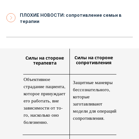
ПЛОХИЕ НОВОСТИ: сопротивление семьи в
терапии
Силы
на стороне
Силы на стороне
сопротивления
терапевта
Объективное
Защитные маневры
страдание пациента,
бессозна­тельного,
которое при­нуждает
которые
его работать, вне
заготавливают
зависимости от то­
модели для опе­раций
го, насколько оно
сопротивления.
болезненно.