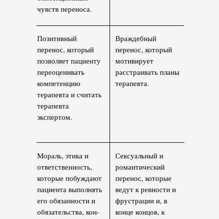
чувств перено­са.
Позитивный
Враждебный
перенос, который
перенос, который
позволяет пациенту
мотивирует
переоценивать
расстраи­вать планы
компетен­цию
терапевта.
терапевта и считать
терапевта
экспертом.
Мораль, этика и
Сексуальный и
ответственность,
роман­тический
которые побуждают
перенос, которые
паци­ента выполнять
ведут к ревности и
его обязанности и
фрустра­ции и, в
обязательства, кон­
конце концов, к